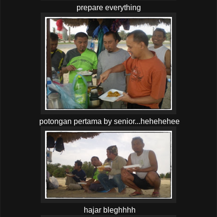
prepare everything
potongan pertama by senior...hehehehee
hajar bleghhhh