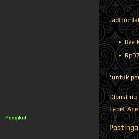
Jadi jumla
Bea 
Rp37
*untuk pe
Diposting
Label:
Ane
Pengikut
Postinga