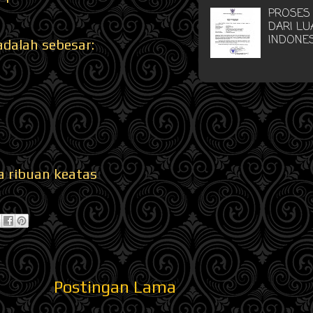
PROSES
DARI LU
INDONE
adalah sebesar:
a ribuan keatas
Postingan Lama