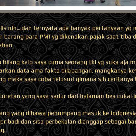
is nih....dan ternyata ada banyak pertanyaan yg 
r barang para PMI yg dikenakan pajak saat tiba d
ahan.
u bilang kalo saya cuma seorang tki yg suka aja
arkan data ama fakta dilapangan. mangkanya keti
 maka saya coba telusuri gimana sih ceritanya bi
t coretan yang saya sadur dari halaman bea cukai in
rang yang dibawa penumpang masuk ke Indonesi
 pribadi dan sisa perbekalan dianggap sebagai b
g.