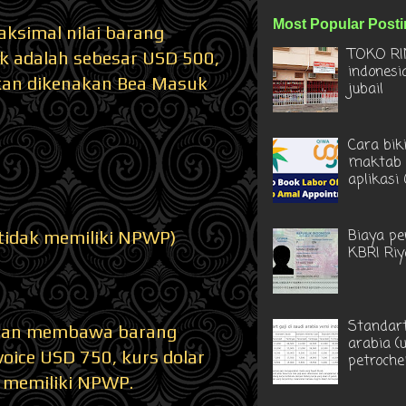
Most Popular Post
simal nilai barang
TOKO RI
 adalah sebesar USD 500,
indonesi
akan dikenakan Bea Masuk
jubail
Cara bik
maktab 
aplikasi
Biaya pe
 tidak memiliki NPWP)
KBRI Ri
Standart
dengan membawa barang
arabia (
oice USD 750, kurs dolar
petroche
k memiliki NPWP.