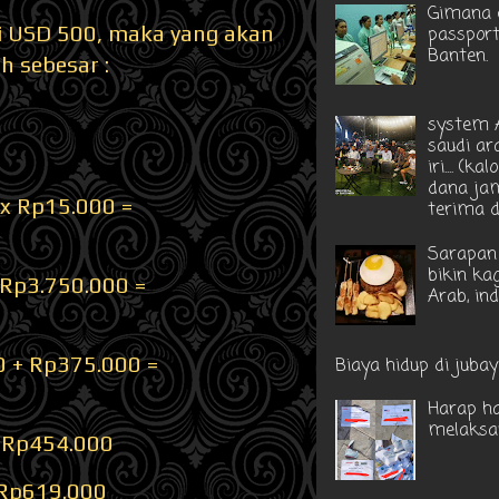
Gimana c
ri USD 500, maka yang akan
passport
Banten.
 sebesar :
system A
saudi ar
iri.... (k
dana ja
 x Rp15.000 =
terima di
Sarapan 
bikin ka
 Rp3.750.000 =
Arab, in
0 + Rp375.000 =
Biaya hidup di jubayl
Harap ha
melaksa
= Rp454.000
= Rp619.000