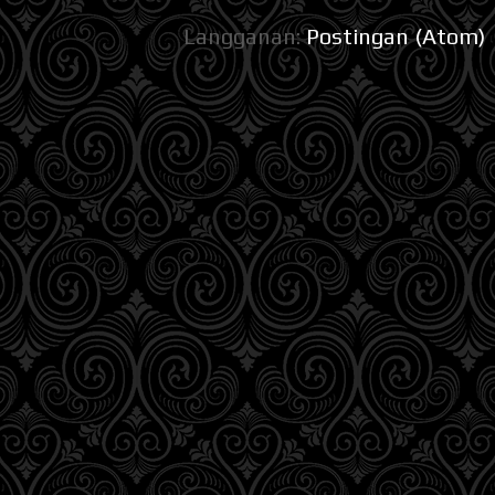
Langganan:
Postingan (Atom)