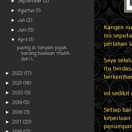
September
(2)
►
Agustus
(1)
►
Juli
(2)
►
Kangen nul
Juni
(5)
►
isu seputa
April
(1)
▼
perlahan l
pusing di tanyain pajak
barang bawaan mudik
dari l...
Saya selal
itu berdas
2022
(17)
►
berkembang
2021
(18)
►
2020
(5)
ini sediki
►
2019
(5)
►
Setiap ba
2018
(3)
►
keperluan
2017
(22)
►
penumpan
►