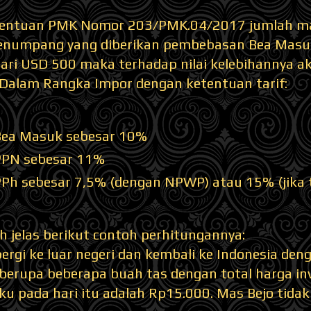
tentuan PMK Nomor 203/PMK.04/2017 jumlah mak
numpang yang diberikan pembebasan Bea Masuk
 dari USD 500 maka terhadap nilai kelebihannya 
 Dalam Rangka Impor dengan ketentuan tarif:
 Bea Masuk sebesar 10%
 PPN sebesar 11%
 PPh sebesar 7,5% (dengan NPWP) atau 15% (jika
h jelas berikut contoh perhitungannya:
pergi ke luar negeri dan kembali ke Indonesia 
berupa beberapa buah tas dengan total harga inv
ku pada hari itu adalah Rp15.000. Mas Bejo tida