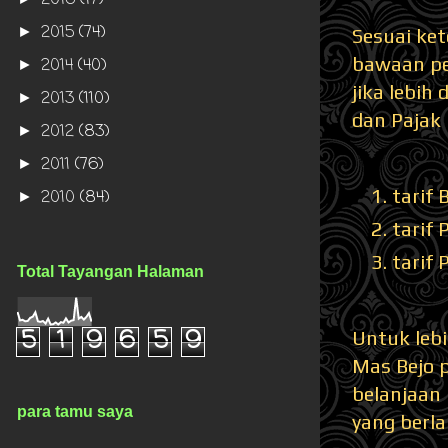
2016
(17)
2015
(74)
►
Sesuai ke
bawaan pe
2014
(40)
►
jika lebih
2013
(110)
►
dan Pajak
2012
(83)
►
2011
(76)
►
tarif
2010
(84)
►
tarif
tarif
Total Tayangan Halaman
5
1
9
6
5
9
Untuk lebi
Mas Bejo 
belanjaan 
para tamu saya
yang berla