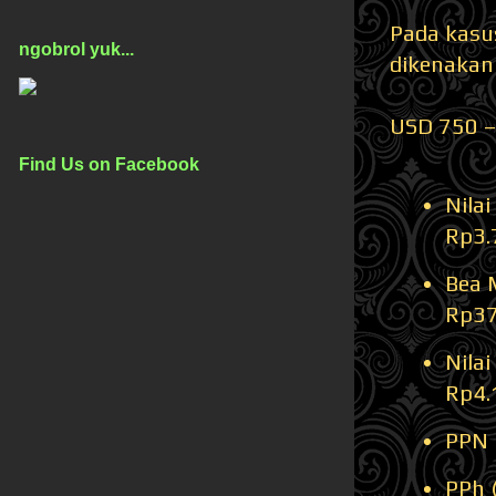
Pada kasus
ngobrol yuk...
dikenakan
USD 750 –
Find Us on Facebook
Nila
Rp3.
Bea 
Rp37
Nila
Rp4.
PPN 
PPh 