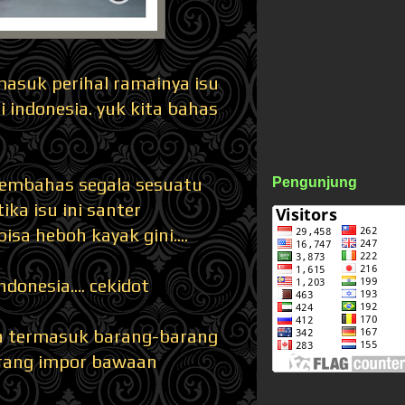
masuk perihal ramainya isu
i indonesia. yuk kita bahas
 membahas segala sesuatu
Pengunjung
ka isu ini santer
sa heboh kayak gini....
donesia.... cekidot
a termasuk barang-barang
arang impor bawaan