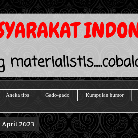
YARAKAT INDON
 materialistis....coba
Aneka tips
Gado-gado
Kumpulan humor
5 April 2023