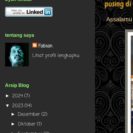
pusing d
Assalamu
tentang saya
Fabian
Lihat profil lengkapku
Arsip Blog
2024
(7)
►
2023
(14)
▼
Desember
(2)
►
Oktober
(1)
►