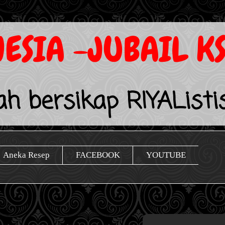
ESIA -JUBAIL K
lah bersikap RIYAListi
Aneka Resep
FACEBOOK
YOUTUBE