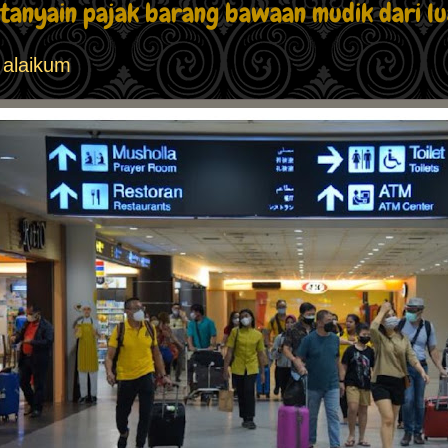
i tanyain pajak barang bawaan mudik dari l
 alaikum