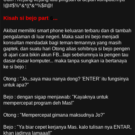
!@#$%^&*((*&^%$#@!
Kisah si bejo part
6
...
Akibat memiliki smart phone keluaran terbaru dan di tambah
pengalaman di luar negeri. Maka saat ini bejo menjadi
konsultan mendadak bagi teman-temannya yang masih
gaptek. dan suatu hari Otong alias sohibnya si bejo pengen
di ajari cara bikin akun FB...tapi sebelumnya ia pengen tau
dasar-dasar komputer... maka tanpa sungkan ia bertanaya
ke si bejo :
Otong : "Jo...saya mau nanya dong? 'ENTER' itu fungsinya
untuk apa?"
Bejo : dengan sigap menjawab: "Kayaknya untuk
mempercepat program deh Mas!"
Otong : "Mempercepat gimana maksudnya Jo?"
Bejo : "Ya biar cepet kerjanya Mas. kalo tulisan nya ENTAR,
khan jadinya lamaaa!!"