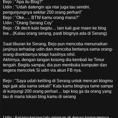
Bejo : "Apa itu Blog?"
Udin : "Udah datengin aja ntar juga tau sendiri,
pengunjungnya sekitar 200 orang perhari!"
Bejo : "Oke,…. BTW kamu orang mana?"
Udin : "Orang Serang Coy"
Bejo : Ok dech kalo begitu… lain kali gue maen ke blog
loe…(Kalau orang serang, pasti blognya ada di Serang)
Saat liburan ke Serang, Bejo pun mencoba menunaikan
janjinya terhadap udin dan mencoba bertanya sama orang-
orang disekitarnya tetapi hasilnya nihil.
Akhirnya, dengan tangan kosong dia kembali ke Timur
tengah. Begitu sampai, dia pun membuka komputer dan
segera mencolek Si udin via akun FB nya.
Bejo : "Saya udah keliling di Serang untuk mencari blogmu
tapi gak ada sama sekali!" Kata kamu blognya rame sampe
di kunjungi 200 orang perhari… tapi koq ga da orang yang
tau di mana lokasi blog kamu di serang
Udin : Kejang-kejang lalu pingsan di depan komputernya