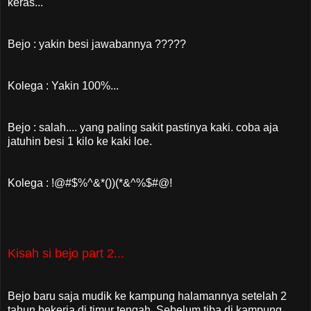
keras...
Bejo : yakin besi jawabannya ?????
Kolega : Yakin 100%...
Bejo : salah.... yang paling sakit pastinya kaki. coba aja
jatuhin besi 1 kilo ke kaki loe.
Kolega : !@#$%^&*())(*&^%$#@!
Kisah si bejo part 2...
Bejo baru saja mudik ke kampung halamannya setelah 2
tahun bekerja di timur tengah. Sebelum tiba di kampung