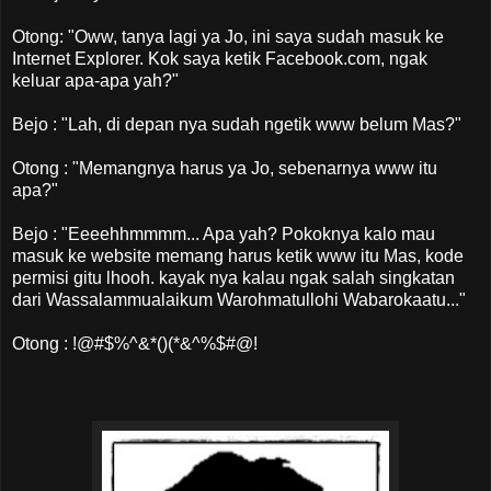
Otong: "Oww, tanya lagi ya Jo, ini saya sudah masuk ke
Internet Explorer. Kok saya ketik Facebook.com, ngak
keluar apa-apa yah?"
Bejo : "Lah, di depan nya sudah ngetik www belum Mas?"
Otong : "Memangnya harus ya Jo, sebenarnya www itu
apa?"
Bejo : "Eeeehhmmmm... Apa yah? Pokoknya kalo mau
masuk ke website memang harus ketik www itu Mas, kode
permisi gitu lhooh. kayak nya kalau ngak salah singkatan
dari Wassalammualaikum Warohmatullohi Wabarokaatu..."
Otong : !@#$%^&*()(*&^%$#@!