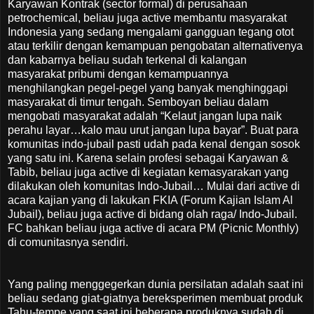
Karyawan Kontrak (sector formal) di perusahaan
petrochemical, beliau juga active membantu masyarakat
Indonesia yang sedang mengalami gangguan tegang otot
atau terkilir dengan kemampuan pengobatan alternativenya
dan kabarnya beliau sudah terkenal di kalangan
masyarakat pribumi dengan kemampuannya
menghilangkan pegel-pegel yang banyak menghinggapi
masyarakat di timur tengah. Semboyan beliau dalam
mengobati masyarakat adalah “Kelaut jangan lupa naik
perahu layar…kalo mau urut jangan lupa bayar”. Buat para
komunitas indo-jubail pasti udah pada kenal dengan sosok
yang satu ini. Karena selain profesi sebagai Karyawan &
Tabib, beliau juga active di kegiatan kemasyarakan yang
dilakukan oleh komunitas Indo-Jubail… Mulai dari active di
acara kajian yang di lakukan FKIA (Forum Kajian Islam Al
Jubail), beliau juga active di bidang olah raga/ Indo-Jubail.
FC bahkan beliau juga active di acara PM (Picnic Monthly)
di comunitasnya sendiri.
Yang paling menggegerkan dunia persilatan adalah saat ini
beliau sedang giat-giatnya bereksperimen membuat produk
Tahu-tempe yang saat ini beberapa produknya sudah di