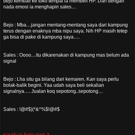
bejo kembali ke toko tempat ia membeli HP. Dan dengan
nada emosi ia menghapiri sales…
Bejo : Mba…jangan mentang-mentang saya dari kampung
terus dengan enaknya mba nipu saya. Nih HP masih tetep
ga bisa di pake di kampung saya….
Sales : Oooo…itu dikarenakan di kampung mas belum ada
signal
Bejo : Lha situ ga bilang dari kemaren. Kan saya perlu
bolak-balik begini. Yaa udah saya beli sekalian
signalnya…. Jualan koq sepotong..sepotong…
Sales : !@#$)(*&^%$!@#$
Kisah si bejo part 3...