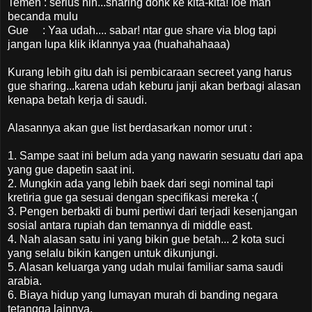
Temen : serius nih...sharing donk ke kita-kita! loe mah
becanda mulu
Gue : Yaa udah.... sabar! ntar gue share via blog tapi
jangan lupa klik iklannya yaa (huahahahaaa)
Kurang lebih gitu dah isi pembicaraan secreet yang harus
gue sharing...karena udah keburu janji akan berbagi alasan
kenapa betah kerja di saudi.
Alasannya akan gue list berdasarkan nomor urut :
1. Sampe saat ini belum ada yang nawarin sesuatu dari apa
yang gue dapetin saat ini.
2. Mungkin ada yang lebih baek dari segi nominal tapi
kretiria gue ga sesuai dengan specifikasi mereka :(
3. Pengen berbakti di bumi pertiwi dari terjadi kesenjangan
sosial antara rupiah dan temannya di middle east.
4. Nah alasan satu ini yang bikin gue betah... 2 kota suci
yang selalu bikin kangen untuk dikunjungi.
5. Alasan keluarga yang udah mulai familiar sama saudi
arabia.
6. Biaya hidup yang lumayan murah di banding negara
tetangga lainnya.