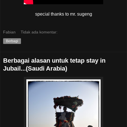
special thanks to mr. sugeng
Fabian
Tidak ada komentar:
Berbagi
Berbagai alasan untuk tetap stay in
Jubail...(Saudi Arabia)