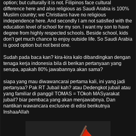
option; but culturally it is not. Filipinos face cultural
difference here and also religious as Saudi Arabia is 100%
Muslim country; we Christians have no religious
independence here. And secondly I am not satisfied with the
education level of school for my son. I want my son to have
degree from highly respected schools. Beside school, kids
don’t get much chance to enjoy outside life. So Saudi Arabia
is good option but not best one.
Sudah pada baca kan? kira-kira kalo dibandingkan dengan
tenaga kerja indonesia bila di berikan pertanyaan yang
serupa, apakah 80% jawabannya akan sama?
siapa yang mau diwawancarai pertama kali, ini yang jadi
pertanyaa? Pak RT Jubail kah? atau Dedengkot jubail atau
yang familiar di panggil TOMAS = TOkoh MASyarakat
jubail? biar pembaca yang akan menjawabnya. Dan
nantikan wawancara exclusive di edisi berikutnya
InshaaAllah