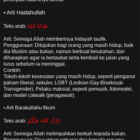
• Arti Hadahullah
هَدَاهُ اللهُ
Teks arab:
Arti: Semoga Allah memberinya hidayah taufik.
Penggunaan: Ditujukan bagi orang yang masih hidup, baik
dia Muslim atau bukan, namun berbuat kesalahan, dan
diharapkan agar ia bertaubat serta kembali ke jalan yang
lurus sebelum ia meninggal.
Contoh:
Tokoh-tokoh kesesatan yang masih hidup, seperti penganut
paham liberal, sekuler, LGBT (Lesbian-Gay-Biseksual-
Transgender). Pelaku maksiat, seperti pemusik, fotomodel,
dan model catwalk (peragawati).
• Arti Barakallahu fikum
بَارَكَ اللهُ فيْكُمْ
Teks arab:
Arti: Semoga Allah melimpahkan berkah kepada kalian.
Penggunaan: Diucapkan sebagai doa kepada sesama