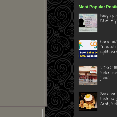
Most Popular Post
Biaya pe
KBRI Ri
Cara bik
maktab 
aplikasi
TOKO RI
indonesi
jubail
Sarapan 
bikin ka
Arab, in