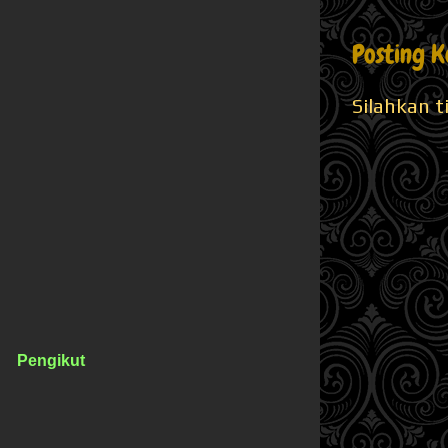
Posting 
Silahkan t
Pengikut