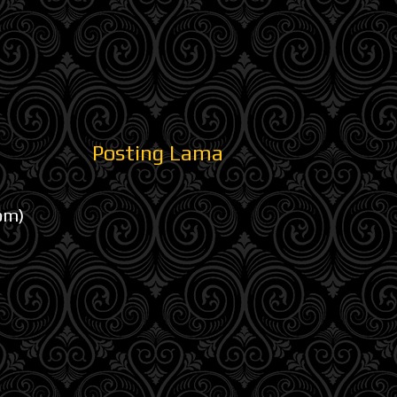
Posting Lama
om)