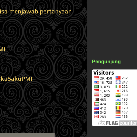
 bisa menjawab pertanyaan
MI
Pengunjung
BukuSakuPMI