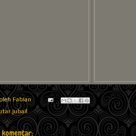
 oleh
Fabian
tar jubail
a komentar: