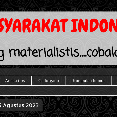
YARAKAT INDON
 materialistis....coba
Aneka tips
Gado-gado
Kumpulan humor
5 Agustus 2023