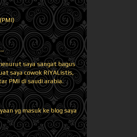
(PMI)
..
menurut saya sangat bagus
at saya cowok RIYAListis,
tar PMI di saudi arabia.
yaan yg masuk ke blog saya