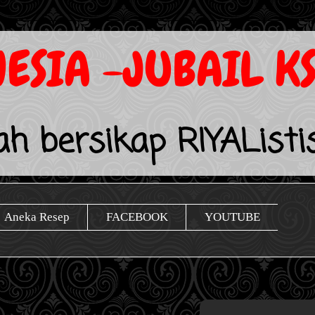
ESIA -JUBAIL K
lah bersikap RIYAListi
Aneka Resep
FACEBOOK
YOUTUBE