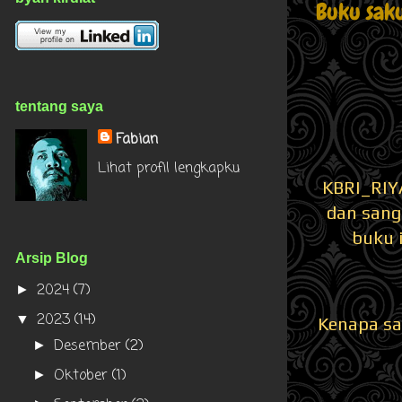
Buku sak
tentang saya
Fabian
Lihat profil lengkapku
KBRI_RIY
dan sang
buku i
Arsip Blog
2024
(7)
►
2023
(14)
▼
Kenapa sa
Desember
(2)
►
Oktober
(1)
►