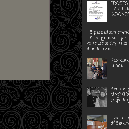
PROSES
DARI LU
INDONE
5 perbedaan men
menggunakan perah
vs memancing men
di indonesia
Restaur
Jubail
Kenapa g
blog? (1
gagal la
Syarat 
di Seran