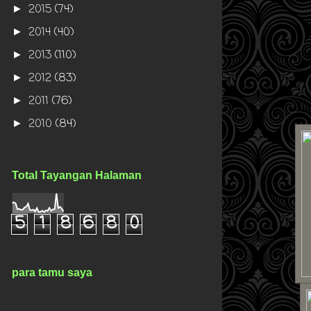
2015
(74)
►
2014
(40)
►
2013
(110)
►
2012
(83)
►
2011
(76)
►
2010
(84)
►
Total Tayangan Halaman
5
1
8
6
8
0
para tamu saya