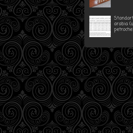
Standart
arabia (
petroche