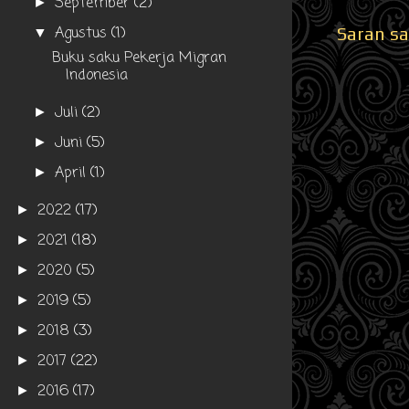
September
(2)
►
Agustus
(1)
Saran sa
▼
Buku saku Pekerja Migran
Indonesia
Juli
(2)
►
Juni
(5)
►
April
(1)
►
2022
(17)
►
2021
(18)
►
2020
(5)
►
2019
(5)
►
2018
(3)
►
2017
(22)
►
2016
(17)
►