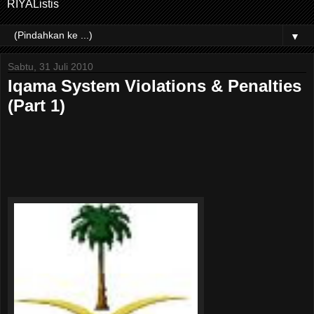
RIYAListis
▼
Sabtu, 31 Juli 2010
Iqama System Violations & Penalties
(Part 1)