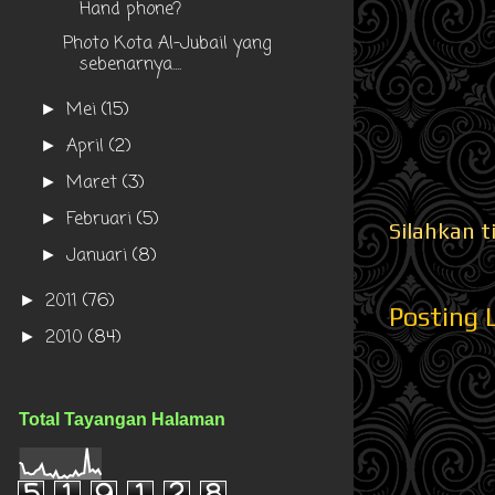
Hand phone?
Photo Kota Al-Jubail yang
sebenarnya....
Mei
(15)
►
April
(2)
►
Maret
(3)
►
Februari
(5)
►
Silahkan t
Januari
(8)
►
2011
(76)
►
Posting 
2010
(84)
►
Total Tayangan Halaman