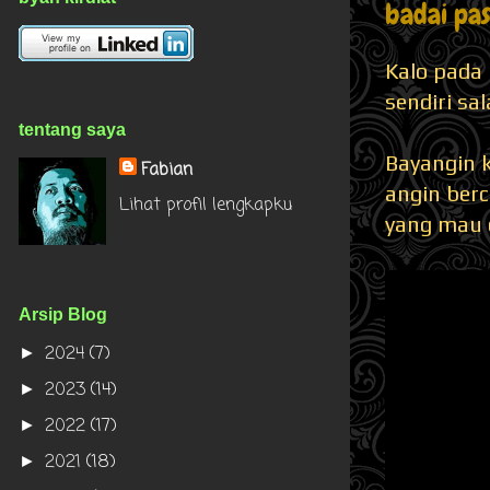
badai past
Kalo pada 
sendiri sa
tentang saya
Bayangin k
Fabian
angin berc
Lihat profil lengkapku
yang mau 
Arsip Blog
2024
(7)
►
2023
(14)
►
2022
(17)
►
2021
(18)
►