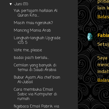
prib
Juni
(11)
▼
lain l
Yuk pertajam hafalan Al
Quran kita.....
Bala
Masih mau ngerokok?
Mancing Mania Arab
Fabi
Langkah-langkah Upgrade
iOS 5
Setuj
Vote me....please
Saya
badai pasti berlalu....
menca
Cemilan yang banyak di
temui di Saudi Arabia
indah
Bubur Ayam...Ala chef bian
Bala
Al-Jubail
Cara membuka Email
Sabic via Komputer di
rumah
Ngebaca Email Pabrik via