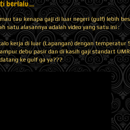
i berlalu....
mau tau kenapa gaji di luar negeri (gulf) lebih be
lah satu alasannya adalah video yang satu ini :
alo kerja di luar (Lapangan) dengan temperatur 5
ampur debu pasir dan di kasih gaji standart UMR
datang ke gulf ga ya???