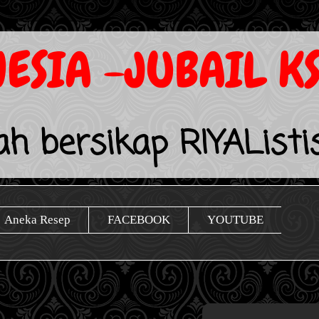
ESIA -JUBAIL K
lah bersikap RIYAListi
Aneka Resep
FACEBOOK
YOUTUBE