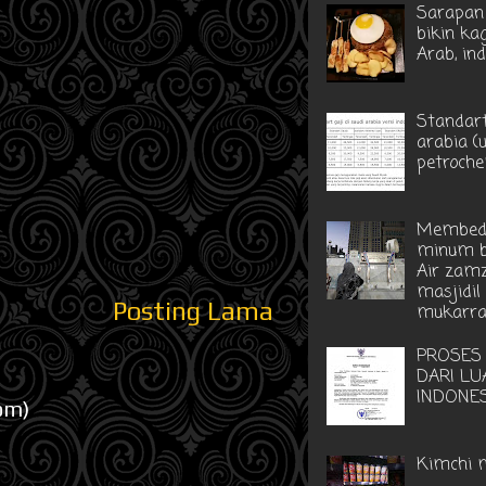
Sarapan 
bikin ka
Arab, in
Standart
arabia (
petroche
Membed
minum b
Air zam
masjidil
Posting Lama
mukarr
PROSES
DARI LU
INDONE
om)
Kimchi 