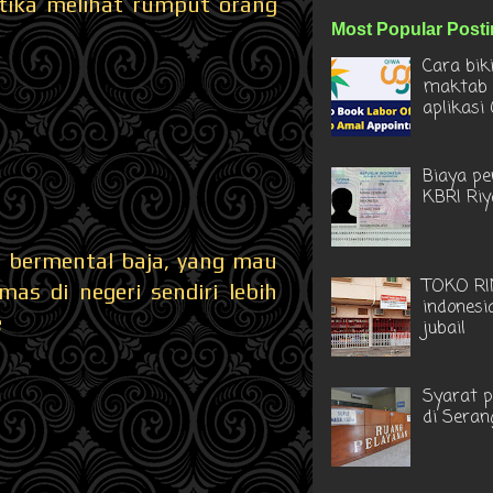
etika melihat rumput orang
Most Popular Post
Cara bik
maktab 
aplikasi
Biaya pe
KBRI Ri
 bermental baja, yang mau
TOKO RI
mas di negeri sendiri lebih
indonesi
e
jubail
Syarat 
di Seran