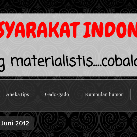
YARAKAT INDON
 materialistis....coba
Aneka tips
Gado-gado
Kumpulan humor
1 Juni 2012