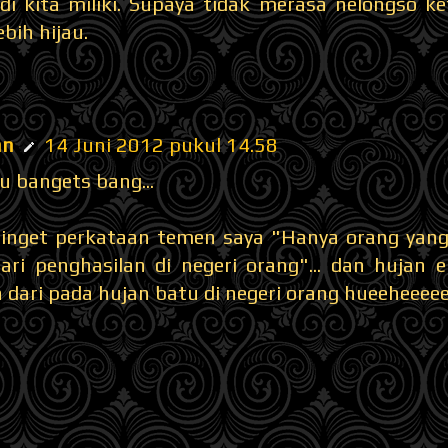
adi kita miliki. Supaya tidak merasa nelongso k
ebih hijau.
s
an
14 Juni 2012 pukul 14.58
u bangets bang...
 inget perkataan temen saya "Hanya orang yang
ri penghasilan di negeri orang"... dan hujan e
 dari pada hujan batu di negeri orang hueeheeee
s