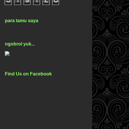
5
1
9
1
2
8
para tamu saya
ngobrol yuk...
Find Us on Facebook