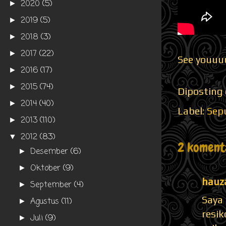
2020
(5)
►
2019
(5)
►
2018
(3)
►
2017
(22)
►
See youuu
2016
(17)
►
2015
(74)
►
Diposting
2014
(40)
►
Label:
Sepu
2013
(110)
►
2012
(83)
▼
2 koment
Desember
(6)
►
Oktober
(9)
►
hauz
September
(4)
►
Saya
Agustus
(11)
►
resi
Juli
(9)
►