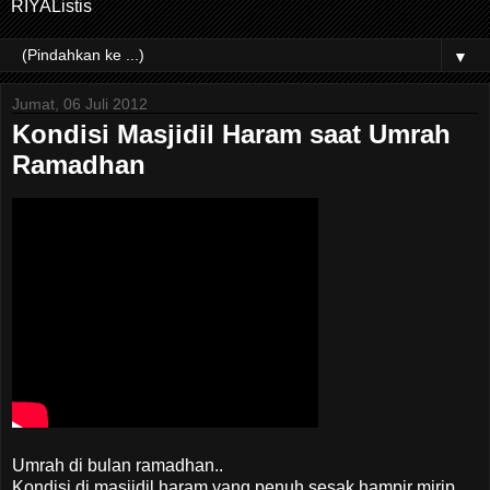
RIYAListis
▼
Jumat, 06 Juli 2012
Kondisi Masjidil Haram saat Umrah
Ramadhan
Umrah di bulan ramadhan..
Kondisi di masjidil haram yang penuh sesak hampir mirip