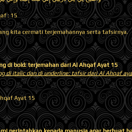
af : 15
ng kita cermati terjemahannya serta tafsirnya.
ng di bold: terjemahan dari Al Ahqaf Ayat 15
g di italic dan di underline: tafsir dari Al Ahqaf ay
Ahqaf Ayat 15
mi perintahkan kepada manusia agar berbuat ba