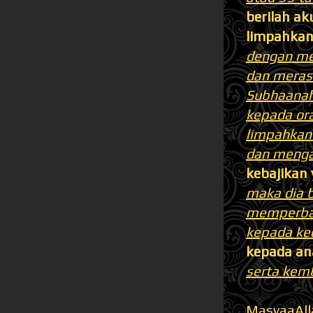
berilah a
limpahka
dengan me
dan meras
Subhaanah
kepada ora
limpahkan 
dan menga
kebajikan 
maka dia b
memperbai
kepada ke
kepada an
serta kem
MasyaaAlla