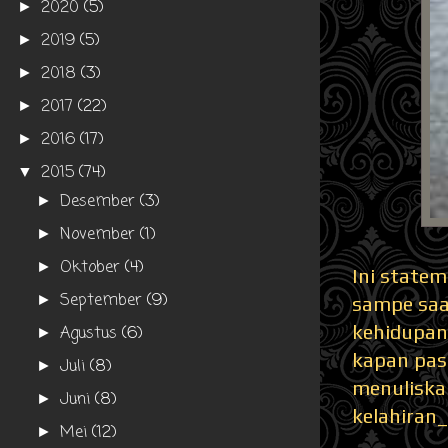
2020
(5)
►
2019
(5)
►
2018
(3)
►
2017
(22)
►
2016
(17)
►
2015
(74)
▼
Desember
(3)
►
November
(1)
►
Oktober
(4)
►
Ini statem
September
(9)
►
sampe saat
kehidupan 
Agustus
(6)
►
kapan past
Juli
(8)
►
menuliskan
Juni
(8)
►
kelahiran
Mei
(12)
►