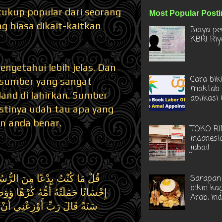
cukup popular dari seorang
Most Popular Post
 biasa dikait-kaitkan
Biaya pe
KBRI Ri
ngetahui lebih jelas. Dan
Cara bik
 sumber yang sangat
maktab 
and di lahirkan. Sumber
aplikasi
stinya udah tau apa yang
n anda benar.
TOKO RI
indonesi
jubail
قُلْ مَا كُنْتُ بِدْعًا مِنَ الرُّسُلِ 
Sarapan 
bikin ka
إِحْسَانًا حَمَلَتْهُ أُمُّهُ كُرْهًا وَوَض
Arab, in
سَنَةً قَالَ رَبِّ أَوْزِعْنِي أَنْ أ