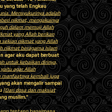
u yang telah Engkau
nia. Mensyukurinya adalah
beri nikmat, mengakuinya
gguh dalam memuji Allah
kmat yang Allah berikan
a sekian nikmat yang Allah
ah nikmat beragama Islam
n agar aku dapat berbuat
ah untuk kebaikan dirinya,
yaitu agar Allah
 manfaatnya kembali juga
 yang akan mengalir sampai
au
[Dari dosa dan maksiat
ang muslim.”
mblang tentang bagaimana