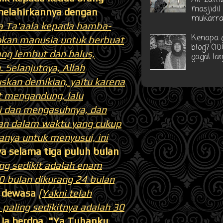
masjidil
melahirkannya dengan
mukarr
a Ta'aala kepada hamba-
Kenapa g
kan manusia untuk berbuat
blog? (1
ng lembut dan halus,
gagal la
 Selanjutnya, Allah
kan demikian, yaitu karena
 mengandung, lalu
ui dan mengasuhnya, dan
kan dalam waktu yang cukup
anya untuk menyusui, ini
 selama tiga puluh bulan
ng sedikit adalah enam
0 bulan dikurang 24 bulan
ah dewasa
[Yakni telah
paling sedikitnya adalah 30
ia berdoa, "Ya Tuhanku,