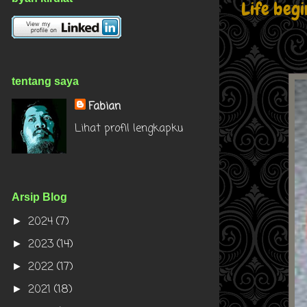
Life begi
tentang saya
Fabian
Lihat profil lengkapku
Arsip Blog
2024
(7)
►
2023
(14)
►
2022
(17)
►
2021
(18)
►