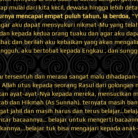
kap mulai dari kita kecil, dewasa hingga lebih deta
murnya mencapai empat puluh tahun, ia berdoa,
"Y
agar aku dapat mensyukuri nikmat-Mu yang tela
dan kepada kedua orang tuaku dan agar aku dapa
dhai; dan berilah aku kebaikan yang akan mengal
ungguh, aku bertobat kepada Engkau , dan sungg
tu tersentuh dan merasa sangat malu dihadapan-
 Allah utus kepada seorang Rasul dari golongan 
n ayat-ayat-Nya kepada mereka, mensucikan m
tab dan Hikmah (As Sunnah). ternyata masih ban
at jahil dan masih harus dan terus belajar...belaja
ar bacaannya... belajar untuk mengerti bacaannya
annya....belajar tuk bisa mengajari kepada anak