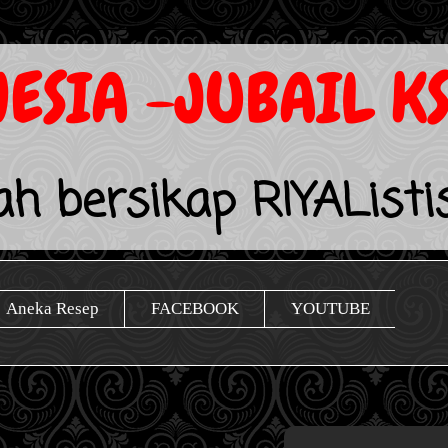
ESIA -JUBAIL K
lah bersikap RIYAListi
Aneka Resep
FACEBOOK
YOUTUBE