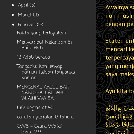
April
(3)
►
Awalnya s
Maret
(4)
non musli
►
dengan pe
Februari
(9)
▼
Fakta yang terlupakan
Statement 
Menyambut Kelahiran Si
Buah Hati
mencari k
13 Adab berdoa
terpercaya
yang menj
Tanganku kan lenyap,
namun tulisan tanganku
saya maks
kan ab...
MENGENAL AHLUL BAIT
Ayo kita b
NABI SHALLALLAHU
'ALAIHI WA SA...
َانَ بِوَالِدَيْهِ
Life begins at 40
بَلَغَ أَرْبَعِينَ
catatan perjalan 6 tahun...
َالِحًا تَرْضَاهُ
GWS = Geura Wafat
Siaa......???
نَ الْمُسْلِمِينَ