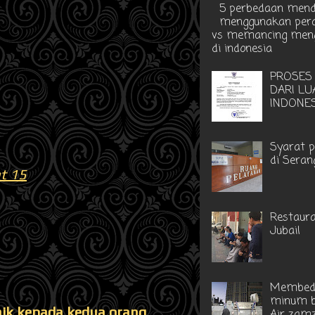
5 perbedaan men
menggunakan perah
vs memancing men
di indonesia
PROSES
DARI LU
INDONE
Syarat 
di Seran
at 15
Restaur
Jubail
Membed
minum b
ik kepada kedua orang
Air zam