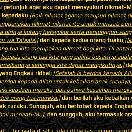
ku petunjuk agar aku dapat mensyukuri nikmat-M
n kepadaku
[Baik nikmat agama maupun nikmat du
nggunakan nikmat-nikmat itu untuk menaati pem
a dirinya kurang bersyukur serta bersungguh-sun
u wa Ta'aala.]
dan kepada kedua orang tuaku
[Ni
ng tua kita merupakan nikmat bagi kita. Di antar
kepada orang tua kita yang paling besarnya adal
malkannya sehingga kita dapat mengikutinya.]
d
a
yang Engkau ridhai;
[Setelah ia berdoa kepada All
erdoa kepada Allah untuk kebaikan anak cucunya, 
ki keadaan mereka, dan bahwa kesalihan mereka
dua orang tua mereka.]
dan berilah aku kebaikan
ak cucuku. Sungguh, aku bertobat kepada Engk
bali menaati-Mu],
dan sungguh, aku termasuk or
h.... ternyata di situ udah di bahas dengan ga