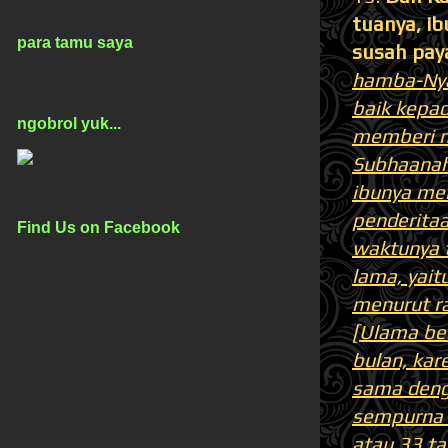
tuanya, i
para tamu saya
susah pay
hamba-Nya
baik kepad
ngobrol yuk...
memberi na
Subhaanah
ibunya me
penderita
Find Us on Facebook
waktunya t
lama, yait
menurut ra
[Ulama ber
bulan, kar
sama deng
sempurna k
atau 33 t