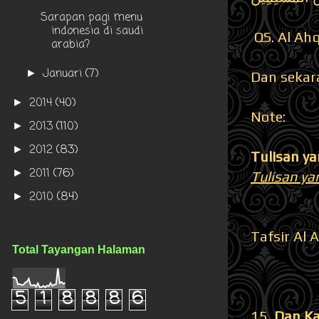
Sarapan pagi menu
indonesia di saudi
QS. Al Ahq
arabia?
Januari
(7)
►
Dan sekara
2014
(40)
►
Note:
2013
(110)
►
2012
(83)
►
Tulisan ya
2011
(76)
►
Tulisan yan
2010
(84)
►
Tafsir Al 
Total Tayangan Halaman
5
1
8
8
8
6
15.
Dan Ka