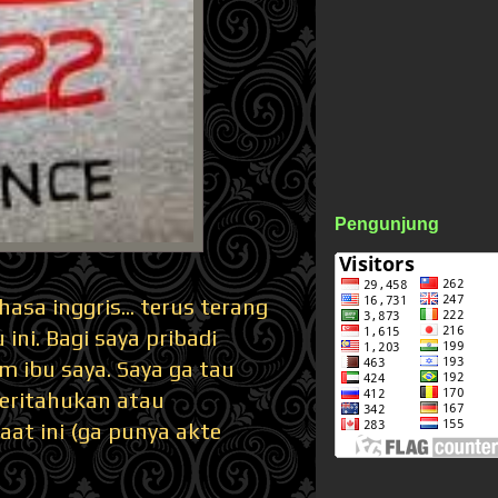
Pengunjung
asa inggris... terus terang
ini. Bagi saya pribadi
im ibu saya. Saya ga tau
beritahukan atau
aat ini (ga punya akte