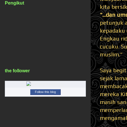
Pengikut
kita bersi
“...dan u
petunjuk 
kepadaku 
Engkau ri
cucuku. S
muslim.”
Saya begi
the follower
sejak lama
membacaka
Follow this blog
mereka Ki
masih sang
memperlanc
mengamalk