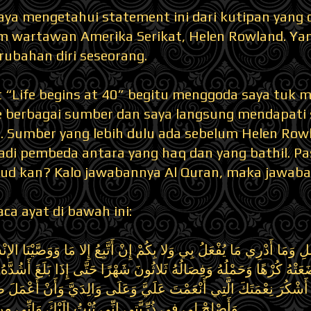
aya mengetahui statement ini dari kutipan yang 
m wartawan Amerika Serikat, Helen Rowland. Yang
rubahan diri seseorang.
“Life begins at 40” begitu menggoda saya tuk me
e berbagai sumber dan saya langsung mendapati
. Sumber yang lebih dulu ada sebelum Helen Rowl
adi pembeda antara yang haq dan yang bathil. Pa
ud kan? Kalo jawabannya Al Quran, maka jawaba
aca ayat di bawah ini:
وَمَا أَدْرِي مَا يُفْعَلُ بِي وَلا بِكُمْ إِنْ أَتَّبِعُ إِلا مَا وَوَصَّيْنَا الإنْس
َعَتْهُ كُرْهًا وَحَمْلُهُ وَفِصَالُهُ ثَلاثُونَ شَهْرًا حَتَّى إِذَا بَلَغَ أَشُدَّهُ وَ
َشْكُرَ نِعْمَتَكَ الَّتِي أَنْعَمْتَ عَلَيَّ وَعَلَى وَالِدَيَّ وَأَنْ أَعْمَلَ ص
وَأَصْلِحْ لِي فِي ذُرِّيَّتِي إِنِّي تُبْتُ إِلَيْكَ وَإِنِّي مِ