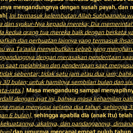
bunya mengandungnya dengan susah payah, dan 
ah
[
Ini termasuk kelembutan Allah Subhaanahu w
 dan syukur-Nya kepada mereka; Dia memerintah
a kedua orang tua mereka baik dengan berkata ya
fkah dan perbuatan lainnya yang termasuk ihsan.
u wa Ta'aala menyebutkan sebab yang mengharus
ngandungnya dengan merasakan penderitaan saat
an saat melahirkan dan penderitaan saat menyus
idak sebentar; tidak satu jam atau dua jam; bah
u 30 bulan; untuk hamilnya sembilan bulan dan sis
ta-rata.]
.
Masa mengandung sampai menyapihnya
dalil dengan ayat ini, bahwa masa kehamilan pali
ena masa menyusui selama dua tahun, sehingga 3
an 6 bulan],
sehingga apabila dia (anak itu) tel
ekuatannya, akalnya, dan pandangannya, dimana 
ahun]
dan umurnya mencapai empat puluh tahun, 