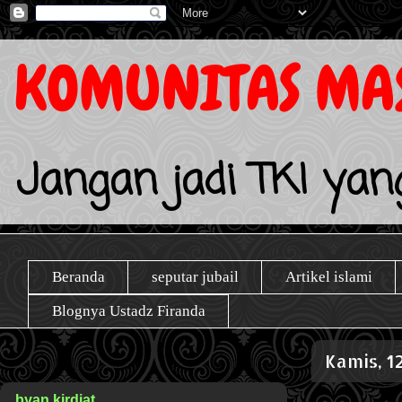
KOMUNITAS MAS
Jangan jadi TKI yang
Beranda
seputar jubail
Artikel islami
Blognya Ustadz Firanda
Kamis, 1
byan kirdiat