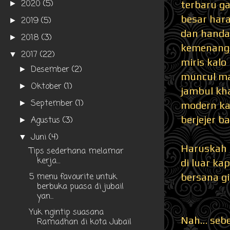
2020
(5)
terbaru g
►
besar har
2019
(5)
►
dan handai
2018
(3)
►
kemenanga
2017
(22)
▼
miris kalo
Desember
(2)
►
muncul ma
Oktober
(1)
►
jambul kh
September
(1)
►
modern ka
berjejer b
Agustus
(3)
►
Juni
(4)
▼
Haruskah 
Tips sederhana melamar
kerja…
di luar ka
5 menu favourite untuk
bersana gi
berbuka puasa di jubail
yan...
Yuk ngintip suasana
Nah… sebe
Ramadhan di kota Jubail