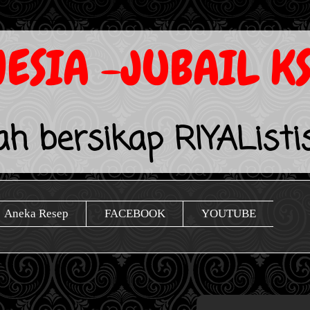
ESIA -JUBAIL K
lah bersikap RIYAListi
Aneka Resep
FACEBOOK
YOUTUBE