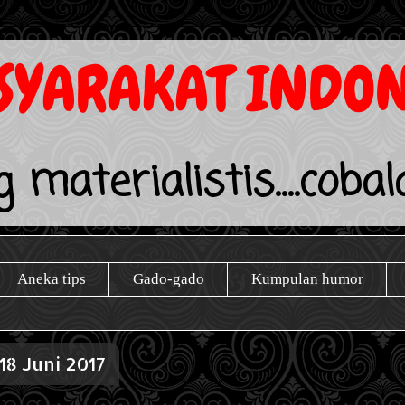
YARAKAT INDON
 materialistis....coba
Aneka tips
Gado-gado
Kumpulan humor
18 Juni 2017