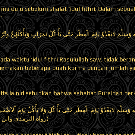
a dulu sebelum shalat ‘idul fithri. Dalam sebua
:
هِ وَسَلَّمَ لَايَغْدُوْ يَوْمَ الْفِطْرِ حَتَّى يَأْ كُلُ ثَمَرَاتٍ وَيَأُكلُهُنَّ 
Pada waktu ‘idul fithri Rasulullah saw. tidak ber
emakan beberapa buah kurma dengan jumlah yan
its lain disebutkan bahwa sahabat Buraidah ber
 وَسَلَّمَ لَايَغْدُوْ يَوْمَ الْفِطْرِ حَتّٰى يَأْ كُلَ وَلَا يَأْكُلُ يَوْمَ اْلاَضْح
رواه الترمذى وابن م