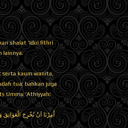
n shalat ‘idul fithri
 lainnya.
k serta kaum wanita,
udah tua; bahkan juga
its Ummu ‘Athiyyah:
اُمِرْنَا اَنْ نُخْرِجَ الْعَوَاتِقَ 