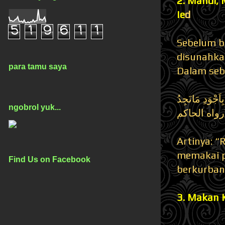
2. Mandi,
Ie
d
5
1
9
6
1
1
Sebelum b
disunahka
para tamu saya
Dalam sebu
اَجْوَدِ مَانَجِدُ
ngobrol yuk...
ِدُ (رواه الحاكم
Artinya: 
memakai p
Find Us on Facebook
berkurban
3. Makan 