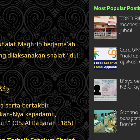
Most Popular Post
TOKO RI
indonesi
jubail
shalat Maghrib berjama’ah,
Cara bik
dilaksanakan shalat ‘idul
maktab 
aplikasi
Biaya pe
KBRI Ri
وَلِتُك
 serta bertakbir
Gimana c
rikan-Nya kepadamu,
passport
.” (QS. Al Baqarah : 185)
Banten.