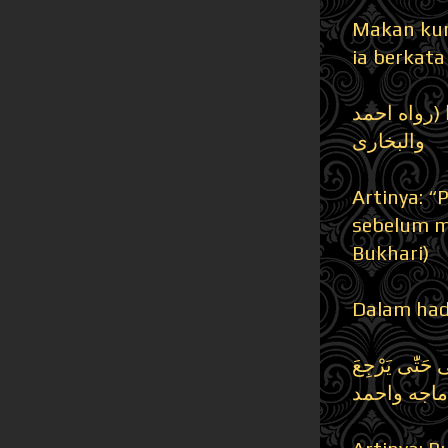
Makan kurm
ia berkata 
وِتْرًا (رواه احمد
والبخارى
Artinya: “
sebelum m
Bukhari)
Dalam had
َى حَتّٰى يَرْجِعَ
(اجه واحمد