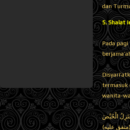
dan Turmu
5. Shalat I
Pada pagi 
berjama’a
Disyari’at
termasuk 
wanita-wa
ْتَزِلُ الْحُيَّضَ
َى (متفق عليه