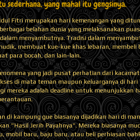
tu sederhana, yang mahal itu gengsinya.
 Idul Fitri merupakan hari kemenangan yang ditu
 berbagai belahan dunia yang melaksanakan pua
 dalam menyambutnya. Tradisi dalam menyambut ha
mudik, membuat kue-kue khas lebaran, membeli 
at para bocah, dan lain-lain.
fenomena yang jadi pusat perhatian dari kacamat
ukses di mata teman maupun keluarganya di hari 
agi mereka adalah deadline untuk menunjukkan ha
perantauan.
an di kampung gue biasanya dijadikan hari di ma
an "Hasil Jerih Payahnya". Mereka biasanya m
, mobil baru, baju baru, atau beli perhiasan ba