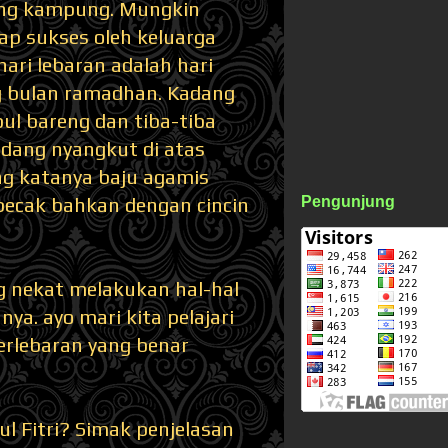
ling kampung. Mungkin
ap sukses oleh keluarga
hari lebaran adalah hari
 bulan ramadhan. Kadang
pul bareng dan tiba-tiba
ndang nyangkut di atas
ng katanya baju agamis
Pengunjung
becak bahkan dengan cincin
g nekat melakukan hal-hal
a. ayo mari kita pelajari
erlebaran yang benar
l Fitri? Simak penjelasan