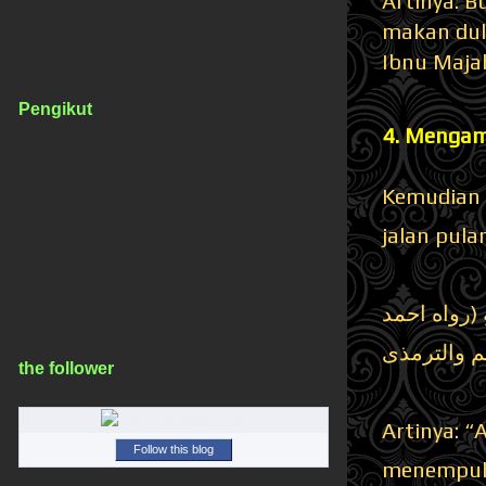
Artinya: B
makan dul
Ibnu Maja
Pengikut
4. Mengam
Kemudian p
jalan pula
فِيْهِ (رواه احمد
 والترمذى
the follower
Artinya: “
Follow this blog
menempuh 