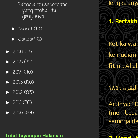
lengkapny
Bahagia itu sederhana,
yang mahal itu
gengsinya.
1. Bertakb
Maret
(10)
►
Januari
(1)
►
Ketika wak
2016
(17)
►
kemudian 
2015
(74)
►
fithri. All
2014
(40)
►
2013
(110)
►
البقره : ١٨٥
2012
(83)
►
2011
(76)
►
Artinya: 
(membesar
2010
(84)
►
semoga de
Total Tayangan Halaman