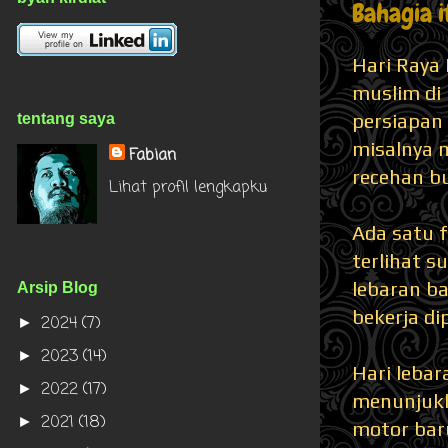
Bahagia i
Hari Raya
muslim di
persiapan
tentang saya
misalnya 
Fabian
recehan bu
Lihat profil lengkapku
Ada satu 
terlihat s
lebaran b
Arsip Blog
bekerja di
2024
(7)
►
2023
(14)
►
Hari lebar
2022
(17)
►
menunjukk
2021
(18)
►
motor baru