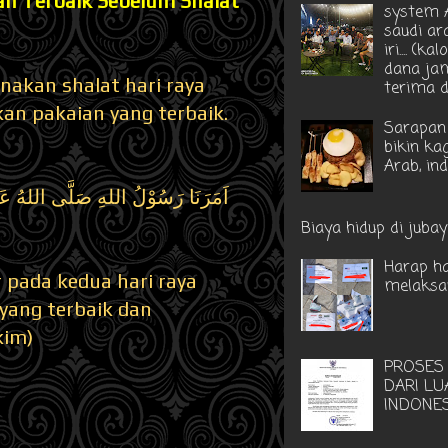
n Terbaik Sebelum Shalat
system A
saudi ar
iri.... (k
dana ja
akan shalat hari raya
terima di
n pakaian yang terbaik.
Sarapan 
bikin ka
Arab, in
اَمَرَنَا رَسُوْلُ اللهِ صَلَّى اللهُ عَلَيْ
Biaya hidup di jubayl
Harap ha
 pada kedua hari raya
melaksa
yang terbaik dan
kim)
PROSES
DARI LU
INDONE