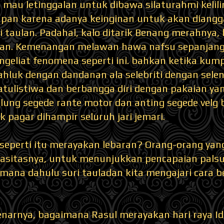
a mau letinggalan untuk dibawa silaturahmi keli
apan karena adanya keinginan untuk akan diangg
 taulan. Padahal, kalo ditarik Benang merahnya, 
n. Kemenangan melawan hawa nafsu sepanjang
 ngeliat fenomena seperti ini. bahkan ketika kum
hluk dengan dandanan ala selebriti dengan sele
atulistiwa dan berbangga diri dengan pakaian ya
lung segede rante motor dan anting segede velg 
ak pagar dihampir seluruh jari jemari.
seperti itu merayakan lebaran? Orang-orang yan
pasitasnya, untuk menunjukkan pencapaian palsuny
mana dahulu suri tauladan kita mengajari cara b
narnya, bagaimana Rasul merayakan hari raya Idu