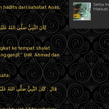
Serba In
h hadits dari sahabat Anas,
Mekkah...
كَانَ النَّبِيُّ صَلَّى اللهُ عَلَيْ
angkat ke tempat shalat
g ganjil.” (HR. Ahmad dan
kata:
قَالَ : كَانَ النَّبِيُّ صَلَّى اللهُ عَلَيْهِ