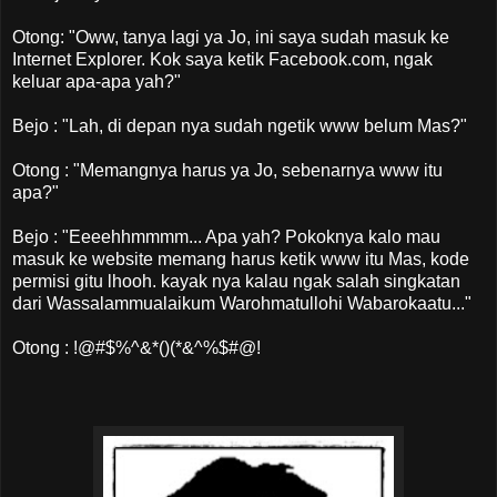
Otong: "Oww, tanya lagi ya Jo, ini saya sudah masuk ke
Internet Explorer. Kok saya ketik Facebook.com, ngak
keluar apa-apa yah?"
Bejo : "Lah, di depan nya sudah ngetik www belum Mas?"
Otong : "Memangnya harus ya Jo, sebenarnya www itu
apa?"
Bejo : "Eeeehhmmmm... Apa yah? Pokoknya kalo mau
masuk ke website memang harus ketik www itu Mas, kode
permisi gitu lhooh. kayak nya kalau ngak salah singkatan
dari Wassalammualaikum Warohmatullohi Wabarokaatu..."
Otong : !@#$%^&*()(*&^%$#@!