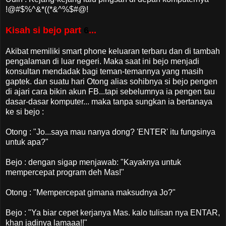
!@#$%^&*((*&^%$#@!
Kisah si bejo part
6
...
Akibat memiliki smart phone keluaran terbaru dan di tambah
pengalaman di luar negeri. Maka saat ini bejo menjadi
konsultan mendadak bagi teman-temannya yang masih
gaptek. dan suatu hari Otong alias sohibnya si bejo pengen
di ajari cara bikin akun FB...tapi sebelumnya ia pengen tau
dasar-dasar komputer... maka tanpa sungkan ia bertanaya
ke si bejo :
Otong : "Jo...saya mau nanya dong? 'ENTER' itu fungsinya
untuk apa?"
Bejo : dengan sigap menjawab: "Kayaknya untuk
mempercepat program deh Mas!"
Otong : "Mempercepat gimana maksudnya Jo?"
Bejo : "Ya biar cepet kerjanya Mas. kalo tulisan nya ENTAR,
khan jadinya lamaaa!!"