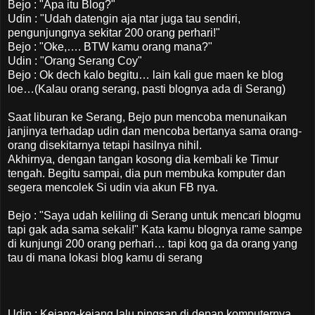
Bejo : "Apa itu Blog?"
Udin : "Udah datengin aja ntar juga tau sendiri,
pengunjungnya sekitar 200 orang perhari!"
Bejo : "Oke,…. BTW kamu orang mana?"
Udin : "Orang Serang Coy"
Bejo : Ok dech kalo begitu… lain kali gue maen ke blog
loe…(Kalau orang serang, pasti blognya ada di Serang)
Saat liburan ke Serang, Bejo pun mencoba menunaikan
janjinya terhadap udin dan mencoba bertanya sama orang-
orang disekitarnya tetapi hasilnya nihil.
Akhirnya, dengan tangan kosong dia kembali ke Timur
tengah. Begitu sampai, dia pun membuka komputer dan
segera mencolek Si udin via akun FB nya.
Bejo : "Saya udah keliling di Serang untuk mencari blogmu
tapi gak ada sama sekali!" Kata kamu blognya rame sampe
di kunjungi 200 orang perhari… tapi koq ga da orang yang
tau di mana lokasi blog kamu di serang
Udin : Kejang-kejang lalu pingsan di depan komputernya