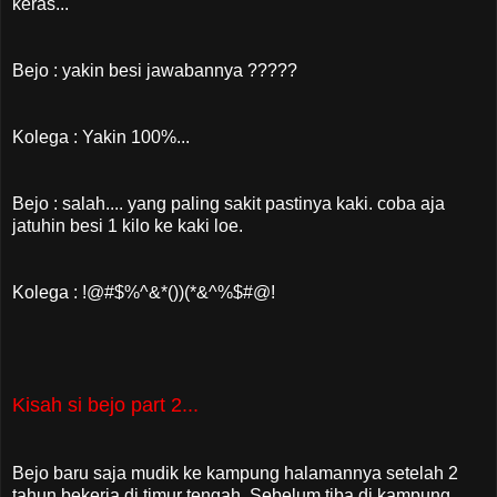
keras...
Bejo : yakin besi jawabannya ?????
Kolega : Yakin 100%...
Bejo : salah.... yang paling sakit pastinya kaki. coba aja
jatuhin besi 1 kilo ke kaki loe.
Kolega : !@#$%^&*())(*&^%$#@!
Kisah si bejo part 2...
Bejo baru saja mudik ke kampung halamannya setelah 2
tahun bekerja di timur tengah. Sebelum tiba di kampung