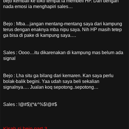
bejo kembali ke toko tempat ia membeli HP. Dan dengan
nada emosi ia menghapiri sales…
Bejo : Mba…jangan mentang-mentang saya dari kampung
terus dengan enaknya mba nipu saya. Nih HP masih tetep
ga bisa di pake di kampung saya….
Sales : Oooo…itu dikarenakan di kampung mas belum ada
signal
Bejo : Lha situ ga bilang dari kemaren. Kan saya perlu
bolak-balik begini. Yaa udah saya beli sekalian
signalnya…. Jualan koq sepotong..sepotong…
Sales : !@#$)(*&^%$!@#$
Kisah si bejo part 3...