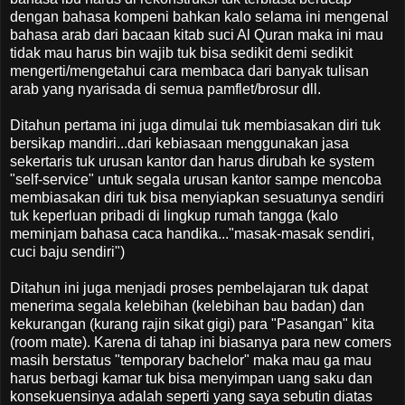
dengan bahasa kompeni bahkan kalo selama ini mengenal
bahasa arab dari bacaan kitab suci Al Quran maka ini mau
tidak mau harus bin wajib tuk bisa sedikit demi sedikit
mengerti/mengetahui cara membaca dari banyak tulisan
arab yang nyarisada di semua pamflet/brosur dll.
Ditahun pertama ini juga dimulai tuk membiasakan diri tuk
bersikap mandiri...dari kebiasaan menggunakan jasa
sekertaris tuk urusan kantor dan harus dirubah ke system
"self-service" untuk segala urusan kantor sampe mencoba
membiasakan diri tuk bisa menyiapkan sesuatunya sendiri
tuk keperluan pribadi di lingkup rumah tangga (kalo
meminjam bahasa caca handika..."masak-masak sendiri,
cuci baju sendiri")
Ditahun ini juga menjadi proses pembelajaran tuk dapat
menerima segala kelebihan (kelebihan bau badan) dan
kekurangan (kurang rajin sikat gigi) para "Pasangan" kita
(room mate). Karena di tahap ini biasanya para new comers
masih berstatus "temporary bachelor" maka mau ga mau
harus berbagi kamar tuk bisa menyimpan uang saku dan
konsekuensinya adalah seperti yang saya sebutin diatas