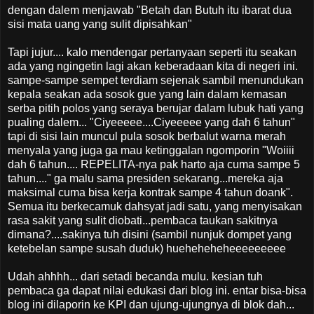
dengan dalem menjawab "Betah dan Butuh itu ibarat dua
sisi mata uang yang sulit dipisahkan"
Tapi jujur.... kalo mendengar pertanyaan seperti itu seakan
ada yang ngingetin lagi akan keberadaan kita di negeri ini.
sampe-sampe sempet terdiam sejenak sambil menundukan
kepala seakan ada sosok gue yang lain dalam kemasan
serba pitih polos yang seraya berujar dalam lubuk hati yang
pualing dalem... "Ciyeeeee....Ciyeeeee yang dah 6 tahun"
tapi di sisi lain muncul pula sosok berbalut warna merah
menyala yang juga ga mau ketinggalan ngomporin "Woiiii
dah 6 tahun.... REPELITA-nya pak harto aja cuma sampe 5
tahun...." ga malu sama presiden sekarang...mereka aja
maksimal cuma bisa kerja kontrak sampe 4 tahun doank".
Semua itu berkecamuk dahsyat jadi satu, yang menyisakan
rasa sakit yang sulit diobati...pembaca taukan sakitnya
dimana?....sakinya tuh disini (sambil nunjuk dompet yang
ketebelan sampe susah duduk) hueheheheheeeeeeeee
Udah ahhhh... dari setadi becanda mulu. kesian tuh
pembaca ga dapat nilai edukasi dari blog ini. entar bisa-bisa
blog ini dilaporin ke KPI dan ujung-ujungnya di blok dah...