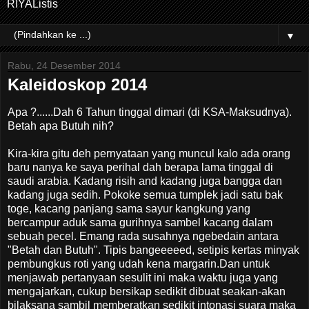
RIYAListis
▼
Rabu, 24 Desember 2014
Kaleidoskop 2014
Apa ?......Dah 6 Tahun tinggal dimari (di KSA-Maksudnya).
Betah apa Butuh nih?
Kira-kira gitu deh pernyataan yang muncul kalo ada orang
baru nanya ke saya perihal dah berapa lama tinggal di
saudi arabia. Kadang risih and kadang juga bangga dan
kadang juga sedih. Pokoke semua tumplek jadi satu bak
toge, kacang panjang sama sayur kangkung yang
bercampur aduk sama gurihnya sambel kacang dalam
sebuah pecel. Emang rada susahnya ngebedain antara
"Betah dan Butuh". Tipis bangeeeeed, setipis kertas minyak
pembungkus roti yang udah kena margarin.Dan untuk
menjawab pertanyaan sesulit ini maka waktu juga yang
mengajarkan, cukup bersikap sedikit dibuat seakan-akan
bilaksana sambil memberatkan sedikit intonasi suara maka