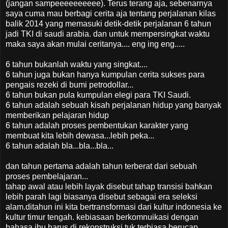
(jangan sampeeeeeeeeee). Terus terang aja, sebenarnya
saya cuma mau berbagi cerita aja tentang perjalanan kilas
balik 2014 yang memasuki detik-detik perjalanan 6 tahun
jadi TKI di saudi arabia. dan untuk mempersingkat waktu
maka saya akan mulai ceritanya.... eng ing eng.....
6 tahun bukanlah waktu yang singkat....
6 tahun juga bukan hanya kumpulan cerita sukses para
pengais rezeki di bumi petrodollar...
6 tahun bukan pula kumpulan elegi para TKI Saudi.
6 tahun adalah sebuah kisah perjalanan hidup yang banyak
memberikan pelajaran hidup
6 tahun adalah proses pembentukan karakter yang
membuat kita lebih dewasa...lebih peka...
6 tahun adalah bla...bla...bla...
dan tahun pertama adalah tahun terberat dari sebuah
proses pembelajaran...
tahap awal atau lebih layak disebut tahap transisi bahkan
lebih parah lagi biasanya disebut sebagai era seleksi
alam.ditahun ini kita bertransformasi dari kultur indonesia ke
kultur timur tengah. kebiasaan berkomnuikasi dengan
bahasa ibu harus di rekonstruksi tuk terbiasa berucap