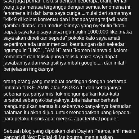
saya juga pernah diskusi dengan beberapa orang teman
yang juga merasa terganggu dengan semua fenomena ini.
fenomena ini dah lama saya curigai...mulai dari zamannya
"klik 9 di kolom komentar dan lihat apa yang terjadi pada
gambar diatas" dan modus lainnya yang nyebutin "kata
bapak saya kalo saya bisa ngumpulin 1000.000 like..maka
saya akan dibelikan sepeda" pokoke kalo saya amati
sepertinya ada unsur mencari keuntungan dari sekedar
ngumpulin "LIKE", "AMIN" atau "komen lainnya di kolom
komentar" dan telisik punya telisik maka saya dapat
jawabannya dari wangsitnya mbah google..... dan inilah
penjelasan ringkasnya:
orang-orang yang membuat postingan dengan berharap
imbalan "LIKE, AMIN atau ANGKA 1" dan sebagainya
sebenarnya punya misi tuk mengumpulkan kata-kata
tersebut sebanyak-banyaknya ,bila halamanberhasil
mengumpulkan semua itu sebanyak-banyaknya kemudian
halaman itu akan dijual untuk mendapatkan uang kepada
para pelaku bisnis agar mereka agar terlihat populer.
Sebuah blog yang diposkan oleh Daylan Pearce, ahli mesin
pencari di Next Digital di Melbourne, menjelaskan