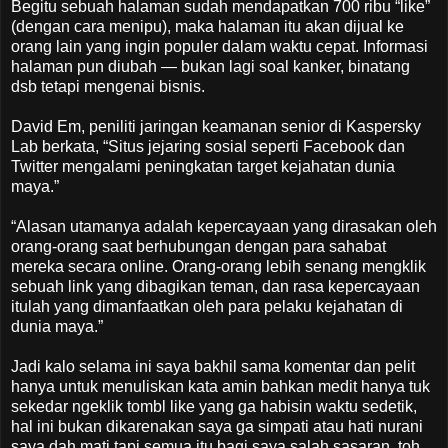
Begitu sebuah halaman sudah mendapatkan 700 ribu “like”
(dengan cara menipu), maka halaman itu akan dijual ke
orang lain yang ingin populer dalam waktu cepat. Informasi
halaman pun diubah — bukan lagi soal kanker, binatang
dsb tetapi mengenai bisnis.
David Em, peniliti jaringan keamanan senior di Kaspersky
Lab berkata, “Situs jejaring sosial seperti Facebook dan
Twitter mengalami peningkatan target kejahatan dunia
maya.”
“Alasan utamanya adalah kepercayaan yang dirasakan oleh
orang-orang saat berhubungan dengan para sahabat
mereka secara online. Orang-orang lebih senang mengklik
sebuah link yang dibagikan teman, dan rasa kepercayaan
itulah yang dimanfaatkan oleh para pelaku kejahatan di
dunia maya.”
Jadi kalo selama ini saya bakhil sama komentar dan pelit
hanya untuk menuliskan kata amin bahkan medit hanya tuk
sekedar ngeklik tombl like yang ga habisin waktu sedetik,
hal ini bukan dikarenakan saya ga simpati atau hati nurani
saya dah mati tapi semua itu bagi saya salah sasaran. toh