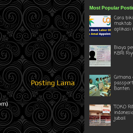
Most Popular Post
Cara bik
maktab 
aplikasi
Biaya pe
KBRI Ri
Gimana c
Posting Lama
passport
Banten.
om)
TOKO RI
indonesi
jubail