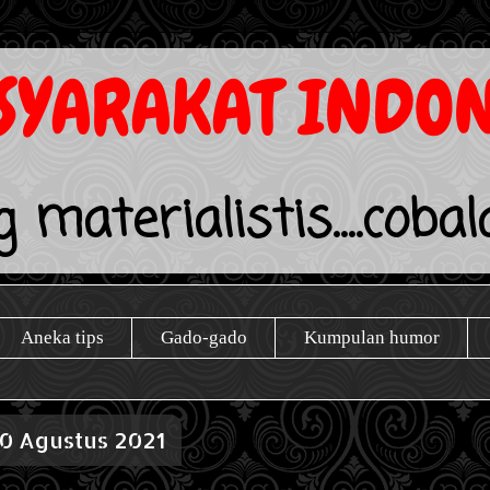
YARAKAT INDON
 materialistis....coba
Aneka tips
Gado-gado
Kumpulan humor
20 Agustus 2021