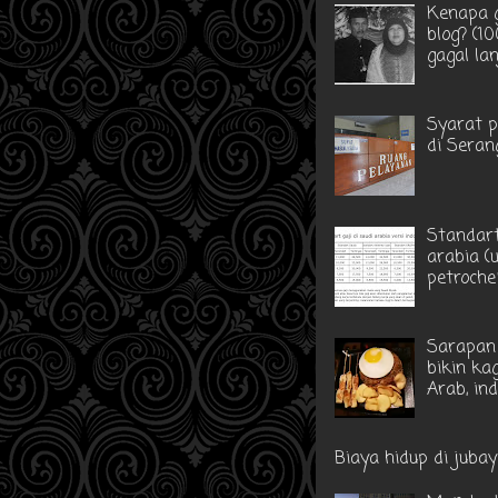
Kenapa g
blog? (1
gagal la
Syarat 
di Seran
Standart
arabia (
petroche
Sarapan 
bikin ka
Arab, in
Biaya hidup di jubayl