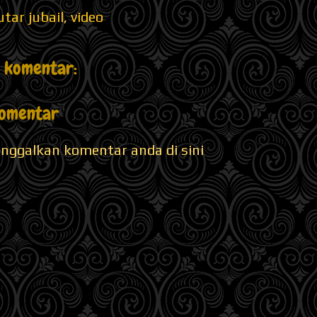
tar jubail
,
video
a komentar:
Komentar
inggalkan komentar anda di sini