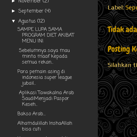
November
(2)
►
Label:
Sepu
September
(4)
►
Agustus
(12)
▼
Tidak ad
SAMPE LUPA SAMA
PROGRAM DIET AKIBAT
MENU INI
Posting 
Sebelumnya saya mau
minta maaf kepada
semua rekan...
Silahkan t
Para pemain asing di
indonesia super league
jubail...
Aplikasi Tawakalna Arab
SaudiMenjadi Paspor
Keseh...
Bakso Arab....
Alhamdulillah InshaAllah
bisa cuti