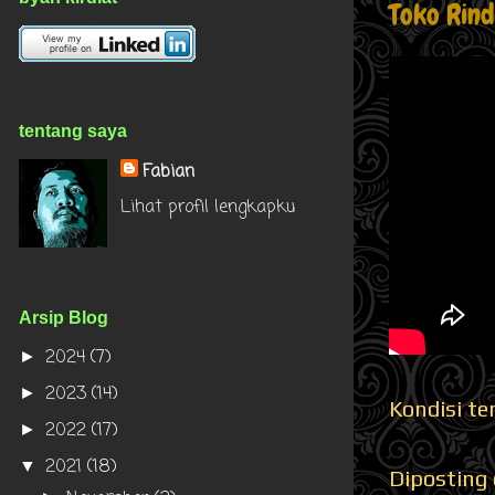
Toko Rind
tentang saya
Fabian
Lihat profil lengkapku
Arsip Blog
2024
(7)
►
2023
(14)
►
Kondisi te
2022
(17)
►
2021
(18)
▼
Diposting