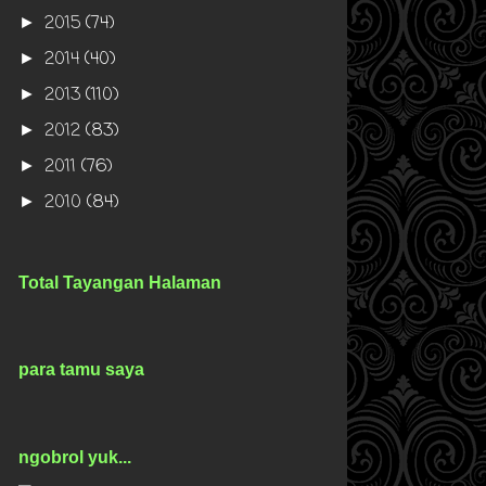
2015
(74)
►
2014
(40)
►
2013
(110)
►
2012
(83)
►
2011
(76)
►
2010
(84)
►
Total Tayangan Halaman
para tamu saya
ngobrol yuk...