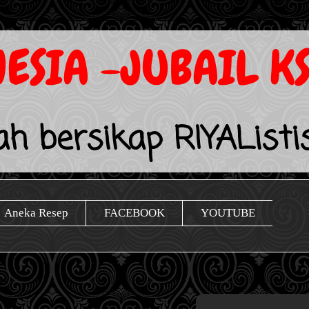
ESIA -JUBAIL K
lah bersikap RIYAListi
Aneka Resep
FACEBOOK
YOUTUBE