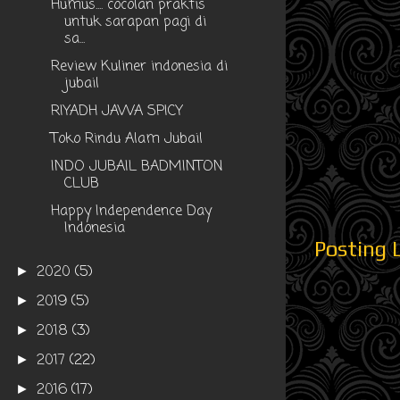
Humus.... cocolan praktis
untuk sarapan pagi di
sa...
Review Kuliner indonesia di
jubail
RIYADH JAWA SPICY
Toko Rindu Alam Jubail
INDO JUBAIL BADMINTON
CLUB
Happy Independence Day
Indonesia
Posting 
2020
(5)
►
2019
(5)
►
2018
(3)
►
2017
(22)
►
2016
(17)
►